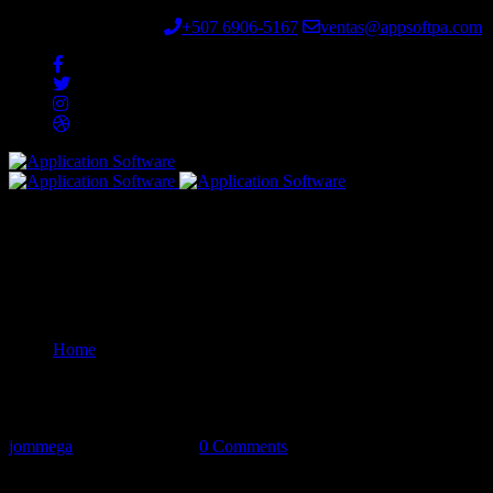
Ciudad de Panamá
+507 6906-5167
ventas@appsoftpa.com
Convincing reasons you need to learn
Home
Convincing reasons you need to learn
jommega
octubre 22, 2020
0 Comments
Digital Transformation in Healthcare in 2022: