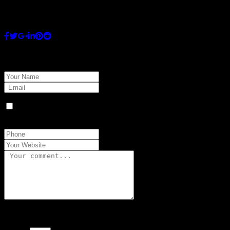
enim ipsam voluptatem quia on voluptas sit aspernatur aut odit aut
fugit, sed quia consequuntur magni dolores eos query ratione
voluptatem sequi nesciunt. Neque porro quisquam
Leave Comment
Guarda mi nombre, correo electrónico y web en este navegador
para la próxima vez que comente.
Por favor, introduce una respuesta en dígitos: