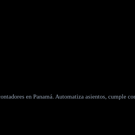
taforma
contadores en Panamá. Automatiza asientos, cumple co
resas?